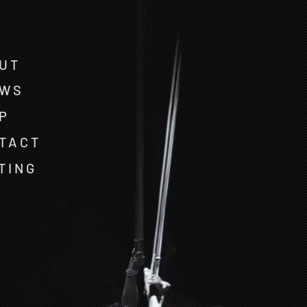
UT
OWS
P
TACT
TING