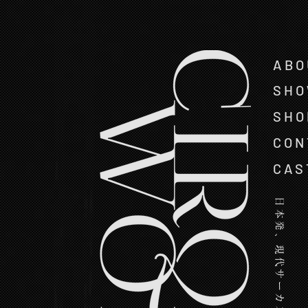
ABO
SH
SHO
CON
CAS